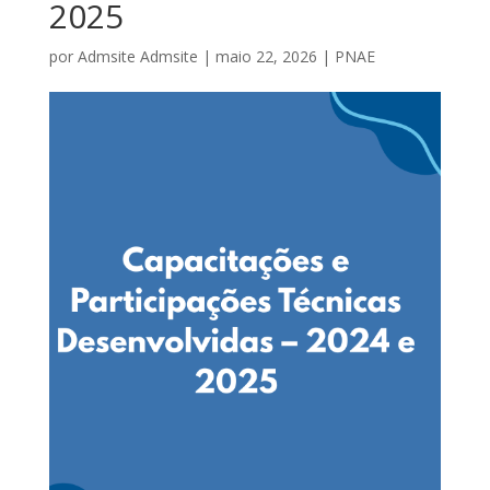
2025
por
Admsite Admsite
|
maio 22, 2026
|
PNAE