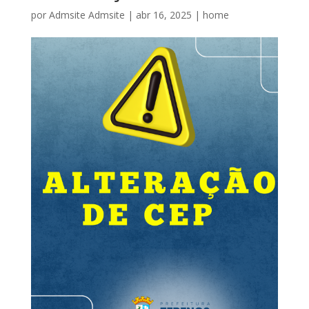
por
Admsite Admsite
|
abr 16, 2025
|
home