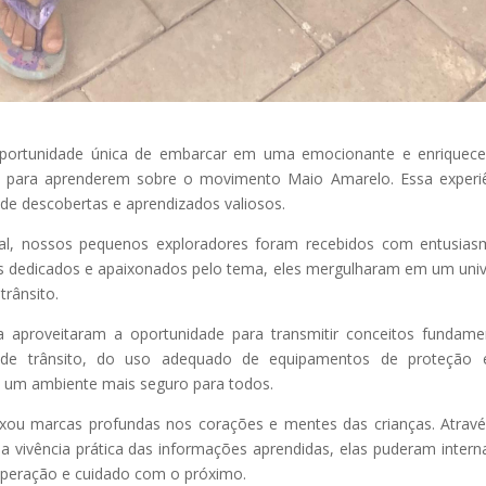
 oportunidade única de embarcar em uma emocionante e enriquec
ito para aprenderem sobre o movimento Maio Amarelo. Essa experi
de descobertas e aprendizados valiosos.
, nossos pequenos exploradores foram recebidos com entusias
ais dedicados e apaixonados pelo tema, eles mergulharam em um uni
rânsito.
a aproveitaram a oportunidade para transmitir conceitos fundame
s de trânsito, do uso adequado de equipamentos de proteção 
de um ambiente mais seguro para todos.
ixou marcas profundas nos corações e mentes das crianças. Atrav
a vivência prática das informações aprendidas, elas puderam interna
ooperação e cuidado com o próximo.