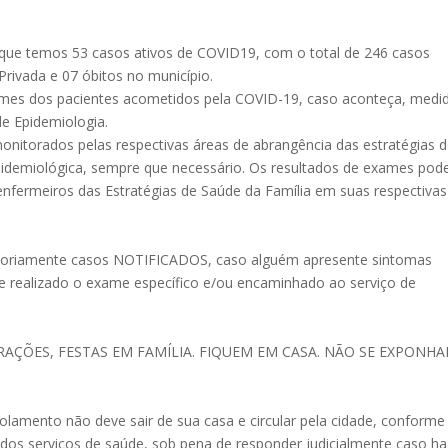
que temos 53 casos ativos de COVID19, com o total de 246 casos
Privada e 07 óbitos no município.
omes dos pacientes acometidos pela COVID-19, caso aconteça, medi
e Epidemiologia.
nitorados pelas respectivas áreas de abrangência das estratégias 
 Epidemiológica, sempre que necessário. Os resultados de exames po
nfermeiros das Estratégias de Saúde da Família em suas respectivas
atoriamente casos NOTIFICADOS, caso alguém apresente sintomas
o e realizado o exame específico e/ou encaminhado ao serviço de
ERAÇÕES, FESTAS EM FAMÍLIA. FIQUEM EM CASA. NÃO SE EXPONH
olamento não deve sair de sua casa e circular pela cidade, conforme
dos serviços de saúde, sob pena de responder judicialmente caso ha