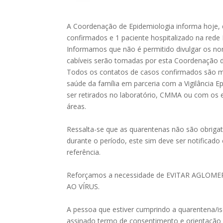
A Coordenação de Epidemiologia informa hoje, 
confirmados e 1 paciente hospitalizado na rede 
Informamos que não é permitido divulgar os n
cabíveis serão tomadas por esta Coordenação d
Todos os contatos de casos confirmados são mo
saúde da família em parceria com a Vigilância
ser retirados no laboratório, CMMA ou com os e
áreas.
Ressalta-se que as quarentenas não são obrig
durante o período, este sim deve ser notificad
referência.
Reforçamos a necessidade de EVITAR AGLOM
AO VÍRUS.
A pessoa que estiver cumprindo a quarentena/is
assinado termo de consentimento e orientação 