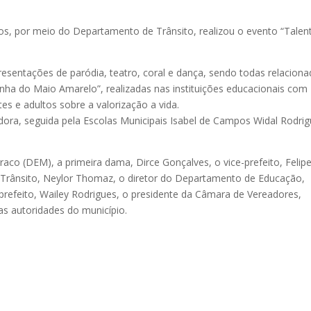
enos, por meio do Departamento de Trânsito, realizou o evento “Talen
resentações de paródia, teatro, coral e dança, sendo todas relacion
ha do Maio Amarelo”, realizadas nas instituições educacionais com
tes e adultos sobre a valorização a
vida.
edora, seguida pela Escolas Municipais Isabel de Campos Widal Rodri
raco (DEM), a primeira dama, Dirce Gonçalves, o vice-prefeito, Felip
Trânsito, Neylor Thomaz, o diretor do Departamento de Educação,
bprefeito, Wailey Rodrigues, o presidente da Câmara de Vereadores,
as autoridades do município.